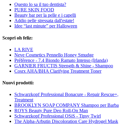
Questo lo sa il tuo dentista?
PURE SKIN FOOD
Beauty bar per la pelle e i capelli
Addio pelle stressata dall'estate!
Idee “last minute” per Halloween
Scopri oh feliz:
LA RIVE
Neve Cosmetics Pennello Honey Smudge
Préférence - 7.4 Biondo Ramato Intenso (Irlanda)
GARNIER FRUCTIS Strength & Shine - Shampoo
Cosrx AHA/BHA Clarifying Treatment Toner
Nuovi prodotti:
Schwarzkopf Professional Bonacure - Repair Rescue+,
Treatment
BROOKLYN SOAP COMPANY Shampoo per Barba
ROYS Beauty Pure Deo Roll-On Man
Schwarzkopf Professional OSiS - Tipsy Twirl
The Alpha-Arbutin Discoloration Care Hydrogel Mask