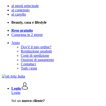
al menù principale
al contenuto
al carrello
Beauty, casa e lifestyle
Reso gratuito
Consegna in 2 giorni
Aiuto
Dov'è il mio ordine?
Restituzione prodotti
Costi di spedizione
Opzioni di pagamento
Contattaci
Tutti i temi
Login
Login
Sei un
nuovo cliente?