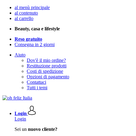
al menù principale
al contenuto
al carrello
Beauty, casa e lifestyle
Reso gratuito
Consegna in 2 giorni
Aiuto
Dov'è il mio ordine?
Restituzione prodotti
Costi di spedizione
Opzioni di pagamento
Contattaci
Tutti i temi
Login
Login
Sei un
nuovo cliente?