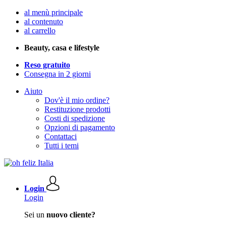
al menù principale
al contenuto
al carrello
Beauty, casa e lifestyle
Reso gratuito
Consegna in 2 giorni
Aiuto
Dov'è il mio ordine?
Restituzione prodotti
Costi di spedizione
Opzioni di pagamento
Contattaci
Tutti i temi
Login
Login
Sei un
nuovo cliente?