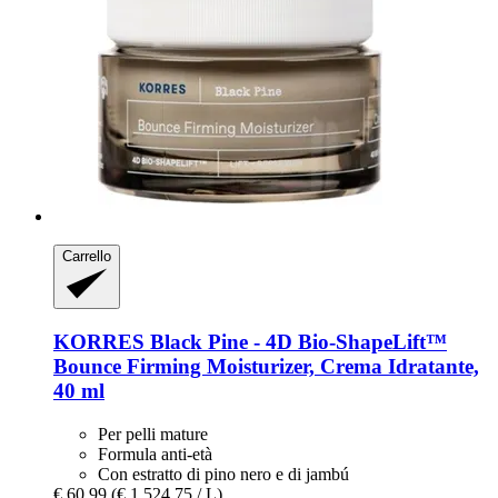
Carrello
KORRES
Black Pine -​ 4D Bio-​ShapeLift™
Bounce Firming Moisturizer, Crema Idratante,
40 ml
Per pelli mature
Formula anti-età
Con estratto di pino nero e di jambú
€ 60,99
(€ 1.524,75 / L)