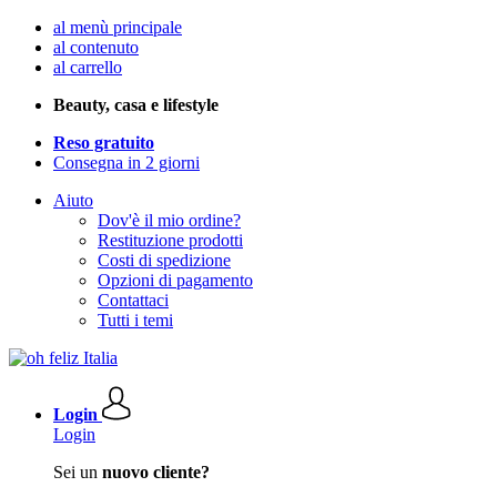
al menù principale
al contenuto
al carrello
Beauty, casa e lifestyle
Reso gratuito
Consegna in 2 giorni
Aiuto
Dov'è il mio ordine?
Restituzione prodotti
Costi di spedizione
Opzioni di pagamento
Contattaci
Tutti i temi
Login
Login
Sei un
nuovo cliente?