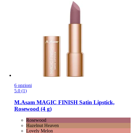
6 opzioni
5.0 (1)
M.Asam
MAGIC FINISH Satin Lipstick,
Rosewood (4 g)
Rosewood
Hazelnut Heaven
Lovely Melon