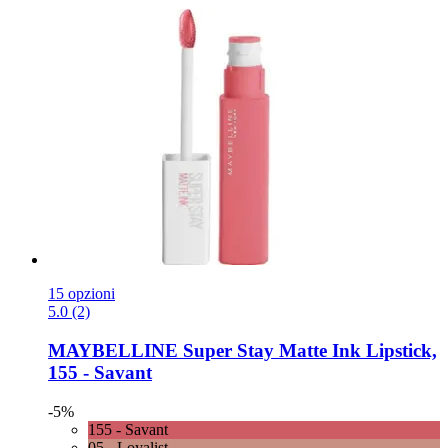
15 opzioni
5.0 (2)
MAYBELLINE
Super Stay Matte Ink Lipstick,
155 -​ Savant
-5%
155 - Savant
05 - Loyalist