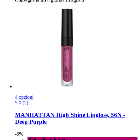
Consegna entro il giorno 13 agosto
4 opzioni
5.0 (2)
MANHATTAN
High Shine Lipgloss, 56N -​
Deep Purple
-5%
56N - Deep Purple