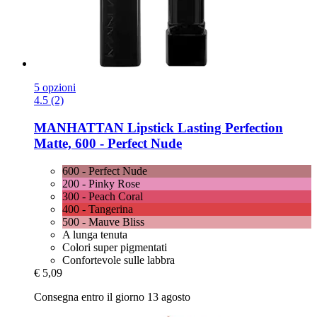
5 opzioni
4.5 (2)
MANHATTAN
Lipstick Lasting Perfection
Matte, 600 -​ Perfect Nude
600 - Perfect Nude
200 - Pinky Rose
300 - Peach Coral
400 - Tangerina
500 - Mauve Bliss
A lunga tenuta
Colori super pigmentati
Confortevole sulle labbra
€ 5,09
Consegna entro il giorno 13 agosto