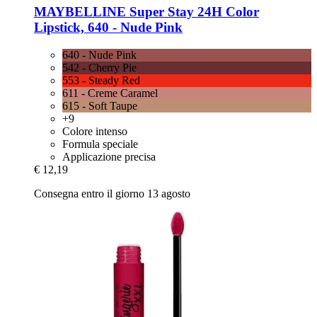
MAYBELLINE
Super Stay 24H Color
Lipstick, 640 -​ Nude Pink
640 - Nude Pink
542 - Cherry Pie
553 - Steady Red
611 - Creme Caramel
615 - Soft Taupe
+9
Colore intenso
Formula speciale
Applicazione precisa
€ 12,19
Consegna entro il giorno 13 agosto