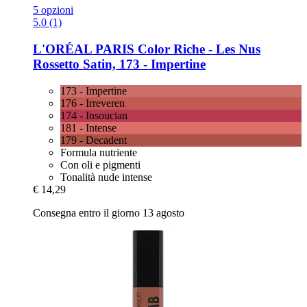
5 opzioni
5.0 (1)
L'ORÉAL PARIS
Color Riche -​ Les Nus
Rossetto Satin, 173 -​ Impertine
173 - Impertine
176 - Irreveren
174 - Insoucian
181 - Intense
179 - Decadent
Formula nutriente
Con oli e pigmenti
Tonalità nude intense
€ 14,29
Consegna entro il giorno 13 agosto