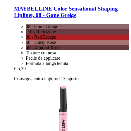
MAYBELLINE
Color Sensational Shaping
Lipliner, 08 -​ Gone Greige
08 - Gone Greige
110 - Rich Wine
20 - Red Escape
60 - Dusty Rose
56 - Almond Rose
Texture cremosa
Facile da applicare
Formula a lunga tenuta
€ 5,39
Consegna entro il giorno 13 agosto