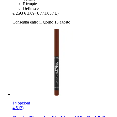
Riempie
Definisce
€ 2,93
€ 3,09
(€ 771,05 / L)
Consegna entro il giorno 13 agosto
14 opzioni
4.5 (2)