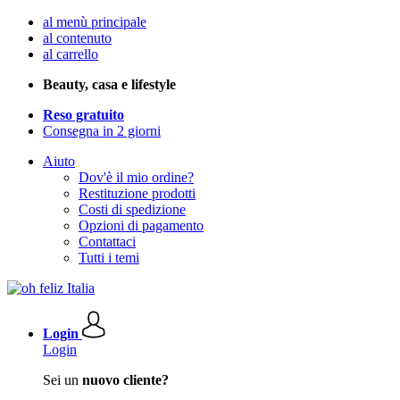
al menù principale
al contenuto
al carrello
Beauty, casa e lifestyle
Reso gratuito
Consegna in 2 giorni
Aiuto
Dov'è il mio ordine?
Restituzione prodotti
Costi di spedizione
Opzioni di pagamento
Contattaci
Tutti i temi
Login
Login
Sei un
nuovo cliente?