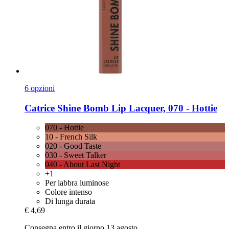
6 opzioni
Catrice
Shine Bomb Lip Lacquer, 070 -​ Hottie
070 - Hottie
10 - French Silk
020 - Good Taste
030 - Sweet Talker
040 - About Last Night
+1
Per labbra luminose
Colore intenso
Di lunga durata
€ 4,69
Consegna entro il giorno 13 agosto