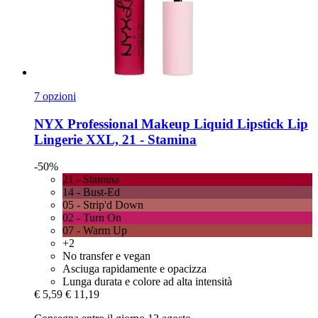
7 opzioni
NYX Professional Makeup
Liquid Lipstick Lip
Lingerie XXL, 21 -​ Stamina
-50%
21 - Stamina
14 - Bust-Ed
05 - Strip'd Down
02 - Turn On
07 - Warm Up
+2
No transfer e vegan
Asciuga rapidamente e opacizza
Lunga durata e colore ad alta intensità
€ 5,59
€ 11,19