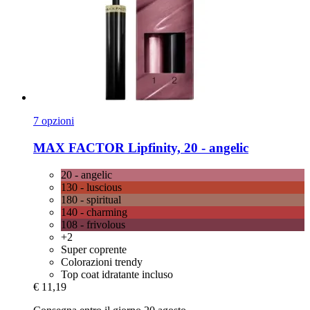
7 opzioni
MAX FACTOR
Lipfinity, 20 -​ angelic
20 - angelic
130 - luscious
180 - spiritual
140 - charming
108 - frivolous
+2
Super coprente
Colorazioni trendy
Top coat idratante incluso
€ 11,19