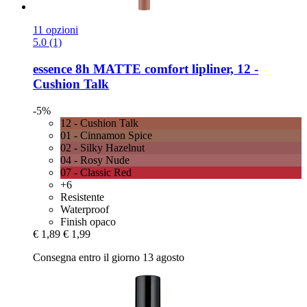
11 opzioni
5.0 (1)
essence
8h MATTE comfort lipliner, 12 -​
Cushion Talk
-5%
12 - Cushion Talk
01 - Cinnamon Spice
02 - Silky Hazelnut
04 - Rosy Nude
07 - Classic Red
+6
Resistente
Waterproof
Finish opaco
€ 1,89
€ 1,99
Consegna entro il giorno 13 agosto