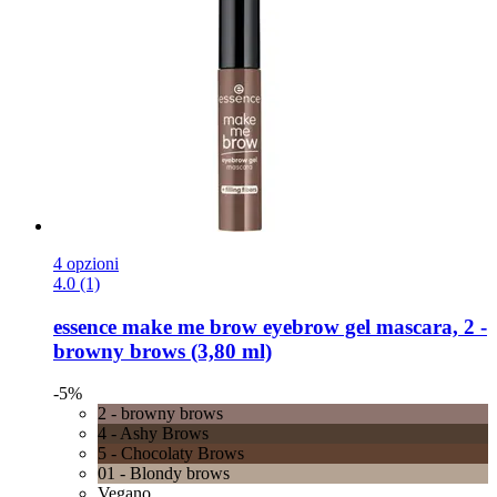
4 opzioni
4.0 (1)
essence
make me brow eyebrow gel mascara, 2 -​
browny brows (3,80 ml)
-5%
2 - browny brows
4 - Ashy Brows
5 - Chocolaty Brows
01 - Blondy brows
Vegano