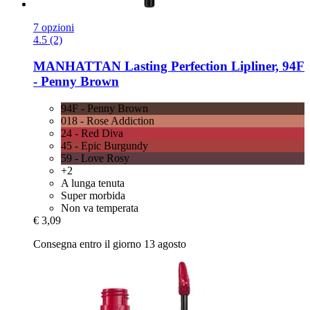
7 opzioni
4.5 (2)
MANHATTAN
Lasting Perfection Lipliner, 94F
-​ Penny Brown
94F - Penny Brown
018 - Rose Addiction
24 - Red Diva
45 - Epic Burgundy
59 - Love Rosy
+2
A lunga tenuta
Super morbida
Non va temperata
€ 3,09
Consegna entro il giorno 13 agosto