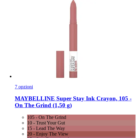
7 opzioni
MAYBELLINE
Super Stay Ink Crayon, 105 -​
On The Grind (1,50 g)
105 - On The Grind
10 - Trust Your Gut
15 - Lead The Way
20 - Enjoy The View