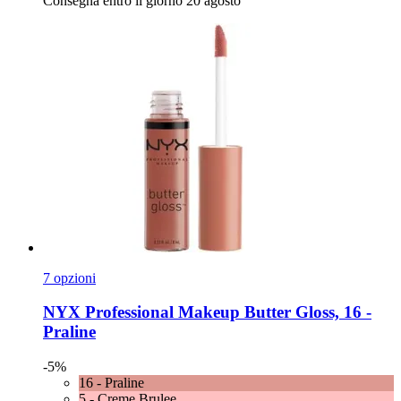
Consegna entro il giorno 20 agosto
7 opzioni
NYX Professional Makeup
Butter Gloss, 16 -​
Praline
-5%
16 - Praline
5 - Creme Brulee