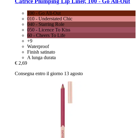
Catrice
Plumping Lip Liner, 100 -​ Go All-​Out
100 - Go All-Out
010 - Understated Chic
040 - Starring Role
050 - Licence To Kiss
60 - Cheers To Life
+9
Waterproof
Finish satinato
A lunga durata
€ 2,69
Consegna entro il giorno 13 agosto