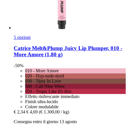
5 opzioni
Catrice
Melt&Plump Juicy Lip Plumper, 010 -​
More Amore (1,80 g)
-50%
010 - More Amore
020 - Hyp-nude-tized
030 - Tipsy In Love
040 - Call Nine Winw
050 - Tropic Like It's Hot
Effetto rinfrescante immediato
Finish ultra-lucido
Colore modulabile
€ 2,34
€ 4,69
(€ 1.300,00 / kg)
Consegna entro il giorno 13 agosto