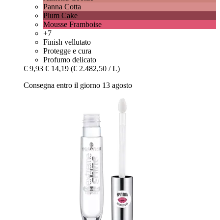
Panna Cotta
Plum Cake
Mousse Framboise
+7
Finish vellutato
Protegge e cura
Profumo delicato
€ 9,93
€ 14,19
(€ 2.482,50 / L)
Consegna entro il giorno 13 agosto