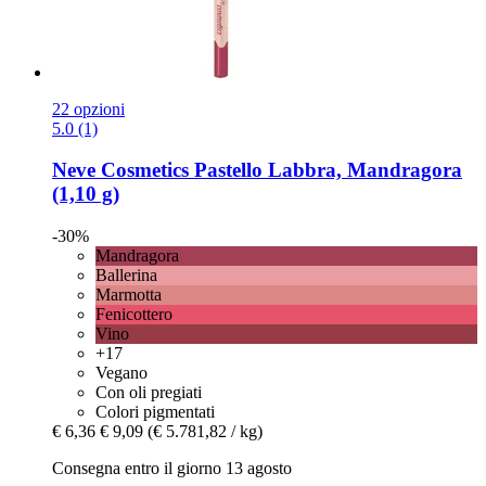
22 opzioni
5.0 (1)
Neve Cosmetics
Pastello Labbra, Mandragora
(1,10 g)
-30%
Mandragora
Ballerina
Marmotta
Fenicottero
Vino
+17
Vegano
Con oli pregiati
Colori pigmentati
€ 6,36
€ 9,09
(€ 5.781,82 / kg)
Consegna entro il giorno 13 agosto