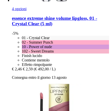
4 opzioni
essence
extreme shine volume lipgloss, 01 -​
Crystal Clear (5 ml)
-5%
01 - Crystal Clear
02 - Summer Punch
10 - Power of nude
102 - Sweet Dreams
Finish lucido
Contiene mentolo
Effetto rimpolpante
€ 2,46
€ 2,59
(€ 492,00 / L)
Consegna entro il giorno 13 agosto