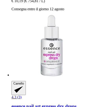
€ 10,19
(€ 754,81 / L)
Consegna entro il giorno 12 agosto
Carrello
4.3 (3)
essence
nail art express dry drops