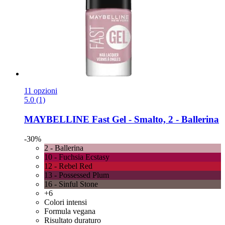
11 opzioni
5.0 (1)
MAYBELLINE
Fast Gel -​ Smalto, 2 -​ Ballerina
-30%
2 - Ballerina
10 - Fuchsia Ecstasy
12 - Rebel Red
13 - Possessed Plum
16 - Sinful Stone
+6
Colori intensi
Formula vegana
Risultato duraturo