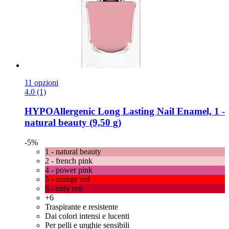
11 opzioni
4.0 (1)
HYPOAllergenic
Long Lasting Nail Enamel, 1 -​
natural beauty (9,50 g)
-5%
1 - natural beauty
2 - french pink
4 - power pink
5 - orange red
6 - only red
+6
Traspirante e resistente
Dai colori intensi e lucenti
Per pelli e unghie sensibili