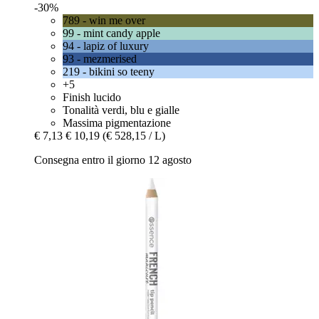
-30%
789 - win me over
99 - mint candy apple
94 - lapiz of luxury
93 - mezmerised
219 - bikini so teeny
+5
Finish lucido
Tonalità verdi, blu e gialle
Massima pigmentazione
€ 7,13
€ 10,19
(€ 528,15 / L)
Consegna entro il giorno 12 agosto