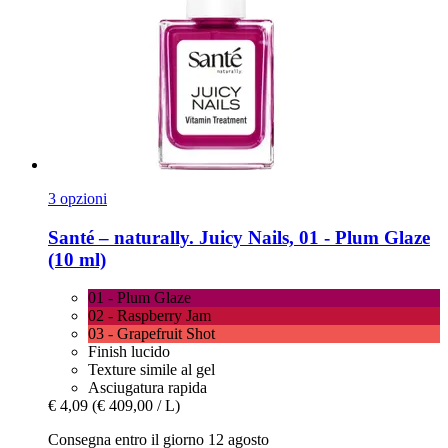
3 opzioni
Santé – naturally.
Juicy Nails, 01 -​ Plum Glaze
(10 ml)
01 - Plum Glaze
02 - Raspberry Jam
03 - Grapefruit Shot
Finish lucido
Texture simile al gel
Asciugatura rapida
€ 4,09
(€ 409,00 / L)
Consegna entro il giorno 12 agosto