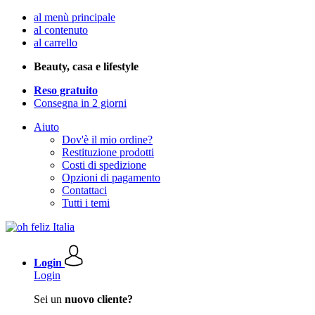
al menù principale
al contenuto
al carrello
Beauty, casa e lifestyle
Reso gratuito
Consegna in 2 giorni
Aiuto
Dov'è il mio ordine?
Restituzione prodotti
Costi di spedizione
Opzioni di pagamento
Contattaci
Tutti i temi
Login
Login
Sei un
nuovo cliente?