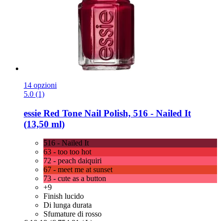
14 opzioni
5.0 (1)
essie
Red Tone Nail Polish, 516 -​ Nailed It
(13,50 ml)
516 - Nailed It
63 - too too hot
72 - peach daiquiri
67 - meet me at sunset
73 - cute as a button
+9
Finish lucido
Di lunga durata
Sfumature di rosso