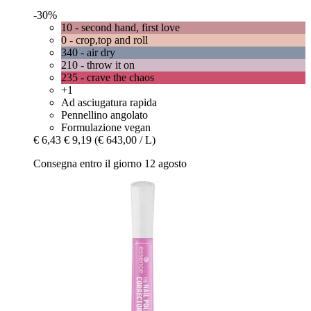
-30%
10 - second hand, first love
0 - crop,top and roll
340 - air dry
210 - throw it on
235 - crave the chaos
+1
Ad asciugatura rapida
Pennellino angolato
Formulazione vegan
€ 6,43
€ 9,19
(€ 643,00 / L)
Consegna entro il giorno 12 agosto