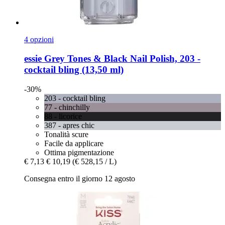
4 opzioni
essie
Grey Tones & Black Nail Polish, 203 -​
cocktail bling (13,50 ml)
-30%
203 - cocktail bling
77 - chinchilly
88 - licorice
387 - apres chic
Tonalità scure
Facile da applicare
Ottima pigmentazione
€ 7,13
€ 10,19
(€ 528,15 / L)
Consegna entro il giorno 12 agosto