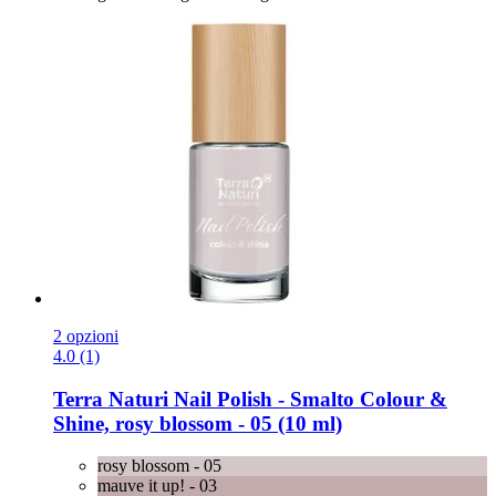
2 opzioni
4.0 (1)
Terra Naturi
Nail Polish -​ Smalto Colour &
Shine, rosy blossom -​ 05 (10 ml)
rosy blossom - 05
mauve it up! - 03