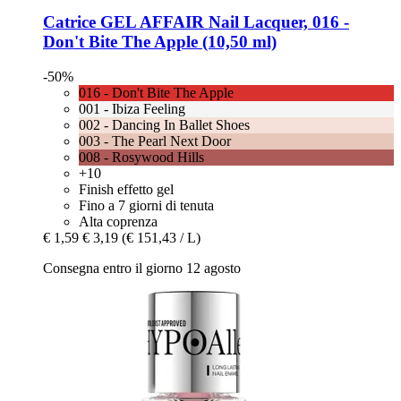
Catrice
GEL AFFAIR Nail Lacquer, 016 -​
Don't Bite The Apple (10,50 ml)
-50%
016 - Don't Bite The Apple
001 - Ibiza Feeling
002 - Dancing In Ballet Shoes
003 - The Pearl Next Door
008 - Rosywood Hills
+10
Finish effetto gel
Fino a 7 giorni di tenuta
Alta coprenza
€ 1,59
€ 3,19
(€ 151,43 / L)
Consegna entro il giorno 12 agosto