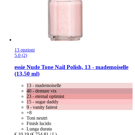
13 opzioni
5.0 (2)
essie
Nude Tone Nail Polish, 13 -​ mademoiselle
(13,50 ml)
13 - mademoiselle
40 - demure vix
23 - eternal optimist
15 - sugar daddy
9 - vanity fairest
+8
Toni neutri
Finish lucido
Lunga durata
€ 10,19
(€ 754,81 / L)