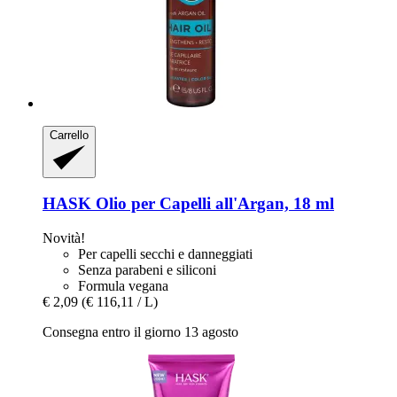
Carrello
HASK
Olio per Capelli all'Argan, 18 ml
Novità!
Per capelli secchi e danneggiati
Senza parabeni e siliconi
Formula vegana
€ 2,09
(€ 116,11 / L)
Consegna entro il giorno 13 agosto