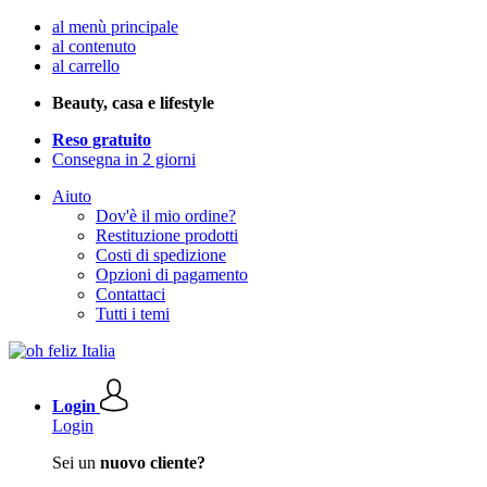
al menù principale
al contenuto
al carrello
Beauty, casa e lifestyle
Reso gratuito
Consegna in 2 giorni
Aiuto
Dov'è il mio ordine?
Restituzione prodotti
Costi di spedizione
Opzioni di pagamento
Contattaci
Tutti i temi
Login
Login
Sei un
nuovo cliente?