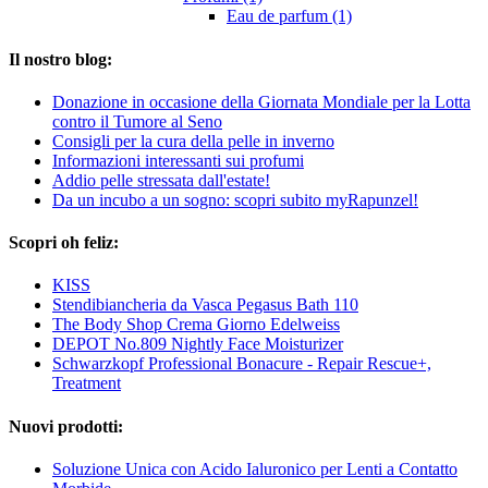
Eau de parfum (1)
Il nostro blog:
Donazione in occasione della Giornata Mondiale per la Lotta
contro il Tumore al Seno
Consigli per la cura della pelle in inverno
Informazioni interessanti sui profumi
Addio pelle stressata dall'estate!
Da un incubo a un sogno: scopri subito myRapunzel!
Scopri oh feliz:
KISS
Stendibiancheria da Vasca Pegasus Bath 110
The Body Shop Crema Giorno Edelweiss
DEPOT No.809 Nightly Face Moisturizer
Schwarzkopf Professional Bonacure - Repair Rescue+,
Treatment
Nuovi prodotti:
Soluzione Unica con Acido Ialuronico per Lenti a Contatto