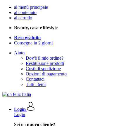
al menù principale
al contenuto
al carrello
Beauty, casa e lifestyle
Reso gratuito
Consegna in 2 giorni
Aiuto
Dov'è il mio ordine?
Restituzione prodotti
Costi di spedizione
Opzioni di pagamento
Contattaci
Tutti i temi
Login
Login
Sei un
nuovo cliente?