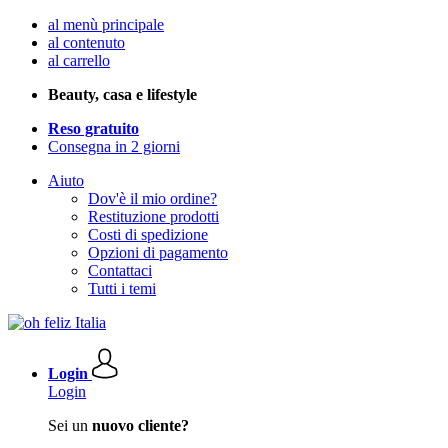
al menù principale
al contenuto
al carrello
Beauty, casa e lifestyle
Reso gratuito
Consegna in 2 giorni
Aiuto
Dov'è il mio ordine?
Restituzione prodotti
Costi di spedizione
Opzioni di pagamento
Contattaci
Tutti i temi
Login
Login
Sei un
nuovo cliente?