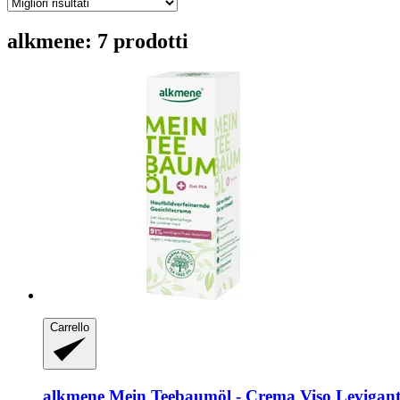
alkmene: 7 prodotti
Carrello
alkmene
Mein Teebaumöl -​ Crema Viso Levigant