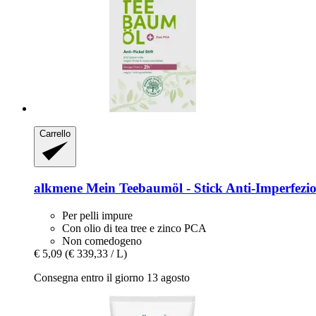
Carrello
alkmene
Mein Teebaumöl -​ Stick Anti-​Imperfezio
Per pelli impure
Con olio di tea tree e zinco PCA
Non comedogeno
€ 5,09
(€ 339,33 / L)
Consegna entro il giorno 13 agosto