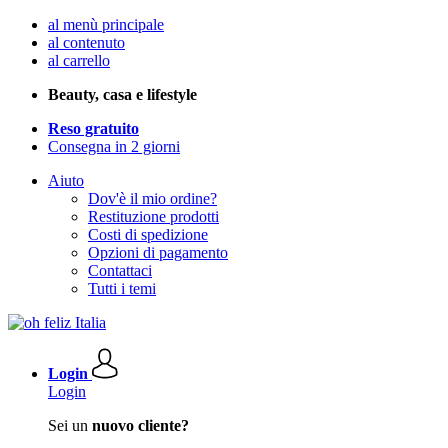
al menù principale
al contenuto
al carrello
Beauty, casa e lifestyle
Reso gratuito
Consegna in 2 giorni
Aiuto
Dov'è il mio ordine?
Restituzione prodotti
Costi di spedizione
Opzioni di pagamento
Contattaci
Tutti i temi
Login
Login
Sei un
nuovo cliente?