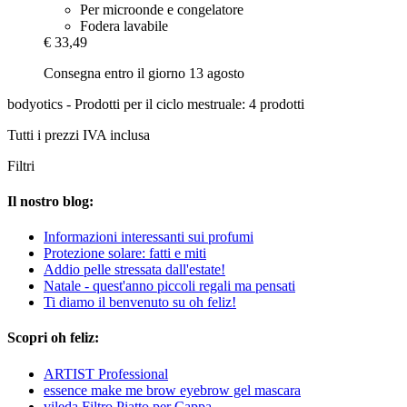
Per microonde e congelatore
Fodera lavabile
€ 33,49
Consegna entro il giorno 13 agosto
bodyotics - Prodotti per il ciclo mestruale: 4 prodotti
Tutti i prezzi IVA inclusa
Filtri
Il nostro blog:
Informazioni interessanti sui profumi
Protezione solare: fatti e miti
Addio pelle stressata dall'estate!
Natale - quest'anno piccoli regali ma pensati
Ti diamo il benvenuto su oh feliz!
Scopri oh feliz:
ARTIST Professional
essence make me brow eyebrow gel mascara
vileda Filtro Piatto per Cappa