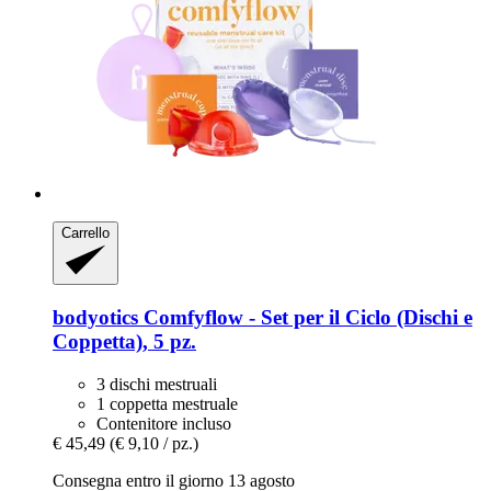
Carrello
bodyotics
Comfyflow -​ Set per il Ciclo (Dischi e
Coppetta), 5 pz.
3 dischi mestruali
1 coppetta mestruale
Contenitore incluso
€ 45,49
(€ 9,10 / pz.)
Consegna entro il giorno 13 agosto