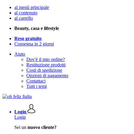
al menù principale
al contenuto
al carrello
Beauty, casa e lifestyle
Reso gratuito
Consegna in 2 giorni
Aiuto
Dov'è il mio ordine?
Restituzione prodotti
Costi di spedizione
Opzioni di pagamento
Contattaci
Tutti i temi
Login
Login
Sei un
nuovo cliente?