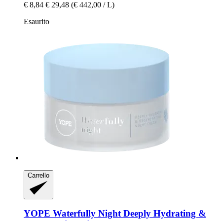
€ 8,84
€ 29,48
(€ 442,00 / L)
Esaurito
Carrello
YOPE
Waterfully Night Deeply Hydrating &