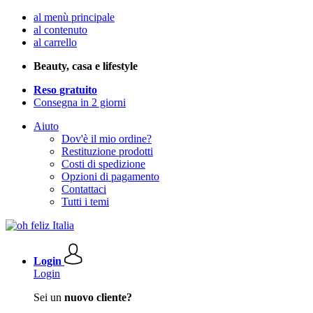
al menù principale
al contenuto
al carrello
Beauty, casa e lifestyle
Reso gratuito
Consegna in 2 giorni
Aiuto
Dov'è il mio ordine?
Restituzione prodotti
Costi di spedizione
Opzioni di pagamento
Contattaci
Tutti i temi
Login
Login
Sei un
nuovo cliente?