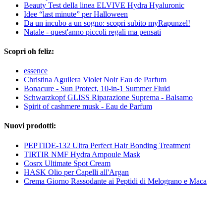
Beauty Test della linea ELVIVE Hydra Hyaluronic
Idee “last minute” per Halloween
Da un incubo a un sogno: scopri subito myRapunzel!
Natale - quest'anno piccoli regali ma pensati
Scopri oh feliz:
essence
Christina Aguilera Violet Noir Eau de Parfum
Bonacure - Sun Protect, 10-in-1 Summer Fluid
Schwarzkopf GLISS Riparazione Suprema - Balsamo
Spirit of cashmere musk - Eau de Parfum
Nuovi prodotti:
PEPTIDE-132 Ultra Perfect Hair Bonding Treatment
TIRTIR NMF Hydra Ampoule Mask
Cosrx Ultimate Spot Cream
HASK Olio per Capelli all'Argan
Crema Giorno Rassodante ai Peptidi di Melograno e Maca