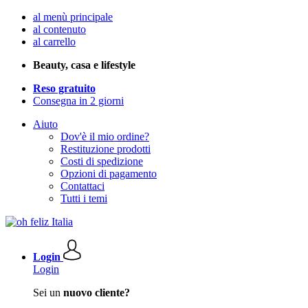
al menù principale
al contenuto
al carrello
Beauty, casa e lifestyle
Reso gratuito
Consegna in 2 giorni
Aiuto
Dov'è il mio ordine?
Restituzione prodotti
Costi di spedizione
Opzioni di pagamento
Contattaci
Tutti i temi
Login
Login
Sei un
nuovo cliente?