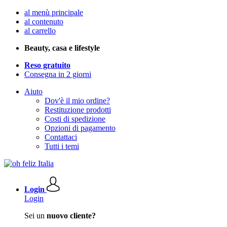
al menù principale
al contenuto
al carrello
Beauty, casa e lifestyle
Reso gratuito
Consegna in 2 giorni
Aiuto
Dov'è il mio ordine?
Restituzione prodotti
Costi di spedizione
Opzioni di pagamento
Contattaci
Tutti i temi
Login
Login
Sei un
nuovo cliente?