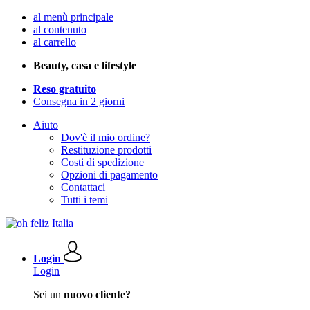
al menù principale
al contenuto
al carrello
Beauty, casa e lifestyle
Reso gratuito
Consegna in 2 giorni
Aiuto
Dov'è il mio ordine?
Restituzione prodotti
Costi di spedizione
Opzioni di pagamento
Contattaci
Tutti i temi
Login
Login
Sei un
nuovo cliente?