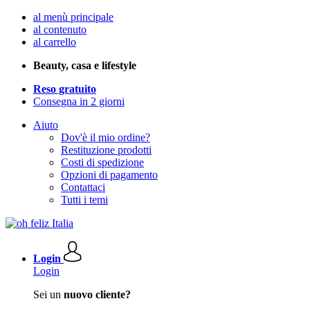
al menù principale
al contenuto
al carrello
Beauty, casa e lifestyle
Reso gratuito
Consegna in 2 giorni
Aiuto
Dov'è il mio ordine?
Restituzione prodotti
Costi di spedizione
Opzioni di pagamento
Contattaci
Tutti i temi
Login
Login
Sei un
nuovo cliente?