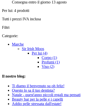
Consegna entro il giorno 13 agosto
Per lui: 4 prodotti
Tutti i prezzi IVA inclusa
Filtri
Categorie:
Marche
Sir Irish Moos
Per lui (4)
Corpo (1)
Profumi (1)
Viso (2)
Il nostro blog:
Ti diamo il benvenuto su oh feliz!
Questo lo sa il tuo dentista?
Natale - quest'anno piccoli regali ma pensati
Beauty bar per la pelle e i capelli
Addio pelle stressata dall'estate!