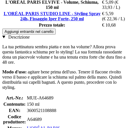
L'ORÉAL PARIS ELVIVE - Volume, Schiuma,
€ 5,09
(€
150 ml
33,93 / L)
L'ORÉAL PARIS STUDIO LINE - Styling Spray
€ 5,59
24h, Fissaggio Iper Forte, 250 ml
(€ 22,36 / L)
Prezzo totale:
€ 10,68
Aggiungi entrambi nel carrello
Descrizione
La tua pettinatura sembra piatta e non ha volume? Allora prova
questa fantastica schiuma per lo styling! La sua formula rassodante
dona un piacevole volume e ha una tenuta extra forte che dura fino a
48 ore.
Modo d'uso:
agitare bene prima dell'uso. Tenere il flacone rivolto
verso il basso e applicare la schiuma sul palmo della mano. Quindi
distribuirla sui capelli bagnati. A questo punto, procedere con lo
styling.
Art.-Nr.:
MUE-A64689
Contenuto:
150 ml
EAN:
3600521108888
Codice
A64689
produttore: