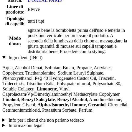
Marca:
L'ORÉAL PARIS
Linee di
Elvive
prodotto:
Tipologia
tutti i tipi
di capelli:
agitare bene la bomboletta prima dell'uso e tenerla in
posizione verticale per prelevare il prodotto. A
Modo
seconda della lunghezza della chioma, massaggiare la
d'uso:
giusta quantità di mousse sui capelli tamponati e
distribuirla bene. Procedere con lo styling.
Ingredienti (INCI)
Aqua, Alcohol Denat, Isobutan, Butan, Propane, Acrylates
Copolymer, Triethanolamine, Sodium Lauryl Sulphate,
Phenoxyethanol, Peg-40 Hydrogenated Castor Oil, Triacetin,
Trideceth-6, Trisodium Edta, Polyquaternium-4, Polysorbate 80,
Soluble Collagen,
Limonene
, Vinyl
Caprolactam/Vp/Dimethylaminoethyl Methacrylate Copolymer,
Linalool
,
Benzyl Salicylate
,
Benzyl Alcohol
, Amodimethicone,
Propylene Glycol,
Alpha-Isomethyl Ionone
,
Geraniol
, Citronellal,
Cetrimoniumchlorid, Potassium Sorbate, Parfum
Info per i clienti che non parlano tedesco
Informazioni legali