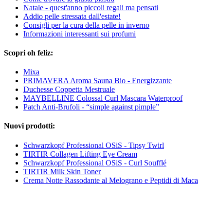
Natale - quest'anno piccoli regali ma pensati
Addio pelle stressata dall'estate!
Consigli per la cura della pelle in inverno
Informazioni interessanti sui profumi
Scopri oh feliz:
Mixa
PRIMAVERA Aroma Sauna Bio - Energizzante
Duchesse Coppetta Mestruale
MAYBELLINE Colossal Curl Mascara Waterproof
Patch Anti‑Brufoli - “simple against pimple”
Nuovi prodotti:
Schwarzkopf Professional OSiS - Tipsy Twirl
TIRTIR Collagen Lifting Eye Cream
Schwarzkopf Professional OSiS - Curl Soufflé
TIRTIR Milk Skin Toner
Crema Notte Rassodante al Melograno e Peptidi di Maca