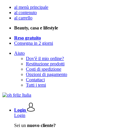
al menù principale
al contenuto
al carrello
Beauty, casa e lifestyle
Reso gratuito
Consegna in 2 giorni
Aiuto
Dov'è il mio ordine?
Restituzione prodotti
Costi di spedizione
Opzioni di pagamento
Contattaci
Tutti i temi
Login
Login
Sei un
nuovo cliente?